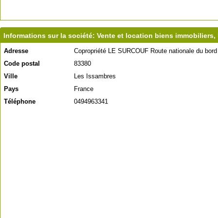
Informations sur la société: Vente et location biens immobiliers
Adresse
Copropriété LE SURCOUF Route nationale du bord
Code postal
83380
Ville
Les Issambres
Pays
France
Téléphone
0494963341