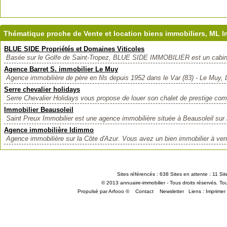
Thématique proche de Vente et location biens immobiliers, ML I
BLUE SIDE Propriétés et Domaines Viticoles
Basée sur le Golfe de Saint-Tropez, BLUE SIDE IMMOBILIER est un cabine
Agence Barret S. immobilier Le Muy
Agence immobilière de père en fils depuis 1952 dans le Var (83) - Le Muy, 
Serre chevalier holidays
Serre Chevalier Holidays vous propose de louer son chalet de prestige co
Immobilier Beausoleil
Saint Preux Immobilier est une agence immobilière située à Beausoleil sur 
Agence immobilière Idimmo
Agence immobilière sur la Côte d'Azur. Vous avez un bien immobilier à ven
Sites référencés : 638 Sites en attente : 11 Si
© 2013 annuaire-immobilier - Tous droits réservés. Tou
Propulsé par Arfooo ©
Contact
Newsletter
Liens :
Imprimer