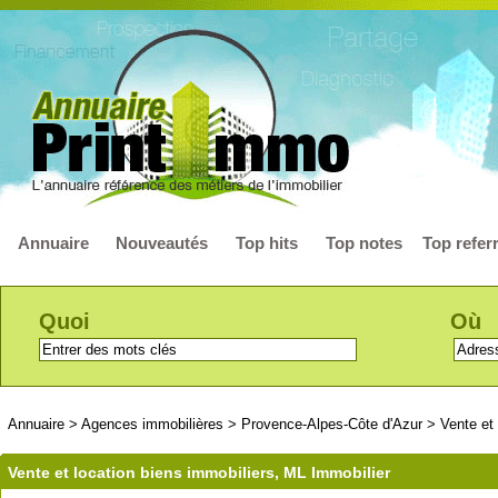
Annuaire
Nouveautés
Top hits
Top notes
Top refer
Quoi
Où
Annuaire
>
Agences immobilières
>
Provence-Alpes-Côte d'Azur
>
Vente et
Vente et location biens immobiliers, ML Immobilier