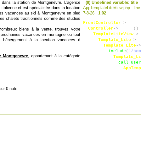
s dans la station de Montgenèvre. L'agence
(8) Undefined variable: title
 italienne et est spécialisée dans la location
AppTemplateLiteView.php lin
 les vacances au ski à Montgenevre en pied
7-8-26
1:02
es chalets traditionnels comme des studios
FrontController
->
dispat
Controller
->
render
(
)
 
nombreux biens à la vente. trouvez votre
TemplateLiteView
->
r
s prochaines vacances en montagne ou tout
re hébergement à la location vacances à
Template_Lite
->
fe
Template_Lite
->
include
(
"/hom
te Montgenevre
, appartenant à la catégorie
Template_Li
call_user
AppTemp
our 0 note