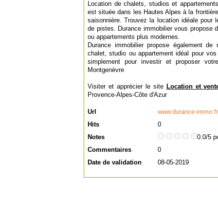
Location de chalets, studios et appartement
est située dans les Hautes Alpes à la frontière
saisonnière. Trouvez la location idéale pour
de pistes. Durance immobilier vous propose d
ou appartements plus modernes.
Durance immobilier propose également de 
chalet, studio ou appartement idéal pour vo
simplement pour investir et proposer vot
Montgenèvre
Visiter et apprécier le site
Location et ven
Provence-Alpes-Côte d'Azur
Url
www.durance-immo.fr
Hits
0
Notes
0.0/5 p
Commentaires
0
Date de validation
08-05-2019