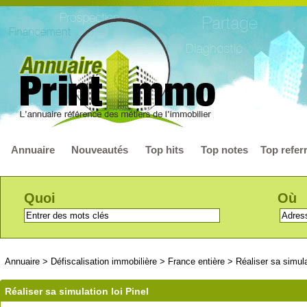
Annuaire
Nouveautés
Top hits
Top notes
Top refer
Quoi
Où
Annuaire
>
Défiscalisation immobilière
>
France entière
>
Réaliser sa simula
Réaliser sa simulation loi Pinel