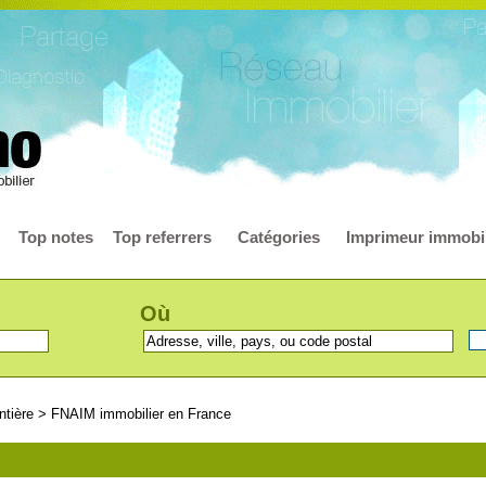
Top notes
Top referrers
Catégories
Imprimeur immobil
Où
ntière
>
FNAIM immobilier en France