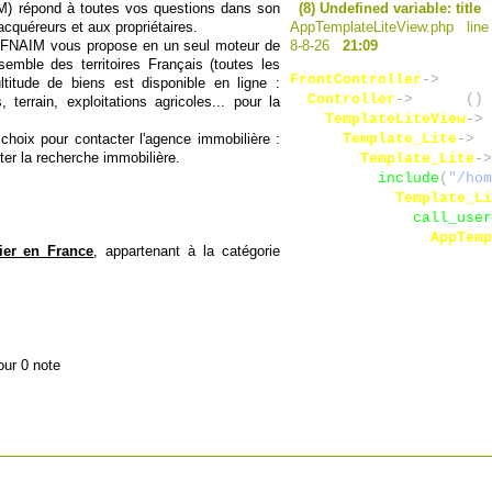
IM) répond à toutes vos questions dans son
(8) Undefined variable: title
acquéreurs et aux propriétaires.
AppTemplateLiteView.php lin
 FNAIM vous propose en un seul moteur de
8-8-26
21:09
semble des territoires Français (toutes les
FrontController
->
dispat
titude de biens est disponible en ligne :
Controller
->
render
(
)
 
terrain, exploitations agricoles... pour la
TemplateLiteView
->
r
choix pour contacter l'agence immobilière :
Template_Lite
->
fe
iter la recherche immobilière.
Template_Lite
->
include
(
"/hom
Template_Li
call_user
AppTemp
er en France
, appartenant à la catégorie
our 0 note