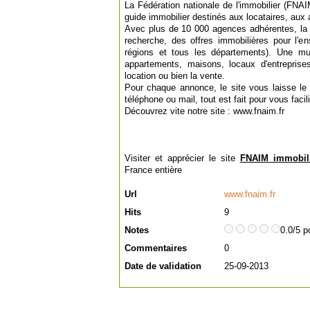
La Fédération nationale de l'immobilier (FNA
guide immobilier destinés aux locataires, aux 
Avec plus de 10 000 agences adhérentes, la
recherche, des offres immobilières pour l'en
régions et tous les départements). Une mul
appartements, maisons, locaux d'entreprises, 
location ou bien la vente.
Pour chaque annonce, le site vous laisse le 
téléphone ou mail, tout est fait pour vous facil
Découvrez vite notre site : www.fnaim.fr
Visiter et apprécier le site
FNAIM immobili
France entière
Url
www.fnaim.fr
Hits
9
Notes
0.0/5 p
Commentaires
0
Date de validation
25-09-2013