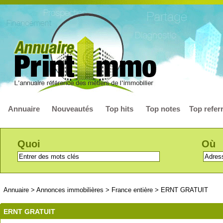
Annuaire
Nouveautés
Top hits
Top notes
Top refer
Quoi
Où
Annuaire
>
Annonces immobilières
>
France entière
>
ERNT GRATUIT
ERNT GRATUIT