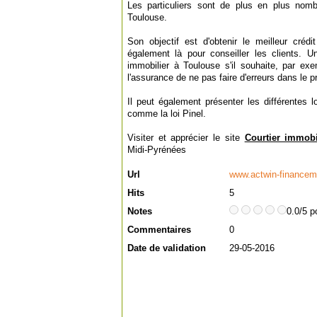
Les particuliers sont de plus en plus nomb
Toulouse.
Son objectif est d'obtenir le meilleur crédi
également là pour conseiller les clients. Un
immobilier à Toulouse s'il souhaite, par ex
l'assurance de ne pas faire d'erreurs dans le p
Il peut également présenter les différentes l
comme la loi Pinel.
Visiter et apprécier le site
Courtier immobi
Midi-Pyrénées
Url
www.actwin-financeme
Hits
5
Notes
0.0/5 p
Commentaires
0
Date de validation
29-05-2016