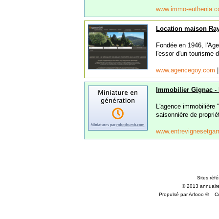
www.immo-euthenia.
Location maison Ray
Fondée en 1946, l'Age
l'essor d'un tourisme 
www.agencegoy.com
Immobilier Gignac - 
L'agence immobilière "
saisonnière de proprié
www.entrevignesetga
Sites réf
© 2013 annuaire-
Propulsé par Arfooo ©
C