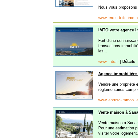
Nous vous proposons d
www.terres-toits-immo
IMTO votre agence i
Fort d'une connaissan
transactions immobil
les...
www.imto.fr
|
Détails
Agence immobilière
Vendre une propriété e
réglementaires compli
www.lebrusc-immobili
Vente maison à Sana
Vente maison à Sanar
Pour une estimation pr
visiter votre logemen