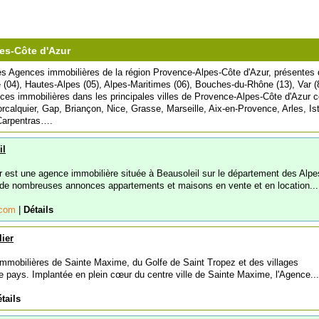
es-Côte d'Azur
les Agences immobilières de la région Provence-Alpes-Côte d'Azur, présentes
(04), Hautes-Alpes (05), Alpes-Maritimes (06), Bouches-du-Rhône (13), Var (
ces immobilières dans les principales villes de Provence-Alpes-Côte d'Azur
rcalquier, Gap, Briançon, Nice, Grasse, Marseille, Aix-en-Provence, Arles, Ist
 Carpentras….
il
r est une agence immobilière située à Beausoleil sur le département des Alpe
de nombreuses annonces appartements et maisons en vente et en location...
.com
|
Détails
ier
 immobilières de Sainte Maxime, du Golfe de Saint Tropez et des villages
ère pays. Implantée en plein cœur du centre ville de Sainte Maxime, l'Agence...
tails