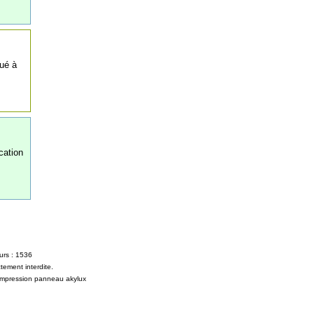
bué à
cation
urs : 1536
tement interdite.
Impression panneau akylux