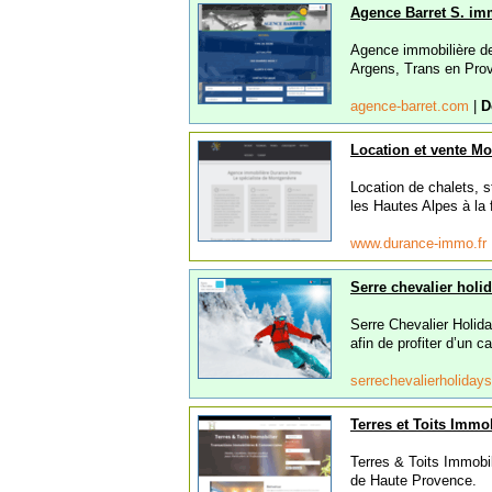
Agence Barret S. im
Agence immobilière de
Argens, Trans en Prove
agence-barret.com
|
D
Location et vente M
Location de chalets, 
les Hautes Alpes à la f
www.durance-immo.fr
Serre chevalier holi
Serre Chevalier Holid
afin de profiter d’un c
serrechevalierholida
Terres et Toits Immob
Terres & Toits Immob
de Haute Provence.