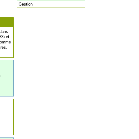
Gestion
 dans
83) et
 comme
res,
s
.