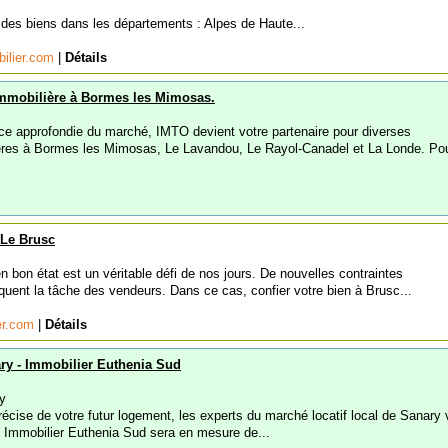
es biens dans les départements : Alpes de Haute...
bilier.com
|
Détails
mmobilière à Bormes les Mimosas.
ce approfondie du marché, IMTO devient votre partenaire pour diverses
ières à Bormes les Mimosas, Le Lavandou, Le Rayol-Canadel et La Londe. Po
 Le Brusc
n bon état est un véritable défi de nos jours. De nouvelles contraintes
quent la tâche des vendeurs. Dans ce cas, confier votre bien à Brusc...
er.com
|
Détails
ry - Immobilier Euthenia Sud
y
écise de votre futur logement, les experts du marché locatif local de Sanary 
t. Immobilier Euthenia Sud sera en mesure de...