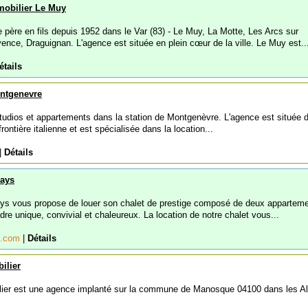
mobilier Le Muy
 père en fils depuis 1952 dans le Var (83) - Le Muy, La Motte, Les Arcs sur
nce, Draguignan. L'agence est située en plein cœur de la ville. Le Muy est..
étails
ontgenevre
studios et appartements dans la station de Montgenèvre. L'agence est située 
rontière italienne et est spécialisée dans la location...
|
Détails
days
ays vous propose de louer son chalet de prestige composé de deux appartem
adre unique, convivial et chaleureux. La location de notre chalet vous...
ys.com
|
Détails
ilier
ilier est une agence implanté sur la commune de Manosque 04100 dans les A