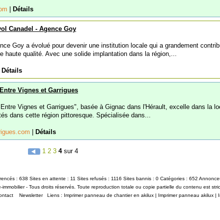
com
|
Détails
ol Canadel - Agence Goy
nce Goy a évolué pour devenir une institution locale qui a grandement contri
de haute qualité. Avec une solide implantation dans la région,...
|
Détails
Entre Vignes et Garrigues
Entre Vignes et Garrigues", basée à Gignac dans l'Hérault, excelle dans la lo
tés dans cette région pittoresque. Spécialisée dans...
rrigues.com
|
Détails
1
2
3
4
sur 4
érencés : 638 Sites en attente : 11 Sites refusés : 1116 Sites bannis : 0 Catégories : 652 Annonce
immobilier - Tous droits réservés. Toute reproduction totale ou copie partielle du contenu est stric
ontact
Newsletter
Liens :
Imprimer panneau de chantier en akilux
|
Imprimer panneau akilux
|